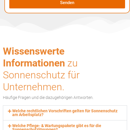
Senden
A
l
t
e
r
n
Wissenswerte
a
t
Informationen
zu
i
v
Sonnenschutz für
e
:
Unternehmen.
Häufige Fragen und die dazugehörigen Antworten.
Welche rechtlichen Vorschriften gelten für Sonnenschutz
am Arbeitsplatz?
Welche Pflege- & Wartungspakete gibt es für die
Sonnenschutzlösungen?