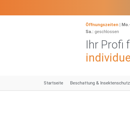
Zum
Inhalt
springen
Öffnungszeiten
|
Mo.
Sa.:
geschlossen
Ihr Profi 
individu
Startseite
Beschattung & Insektenschutz