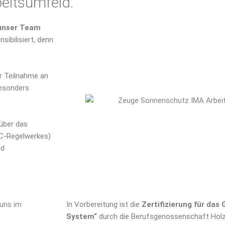
beitsumfeld.
 unser Team
ibilisiert, denn
er Teilnahme an
besonders
über das
CC-Regelwerkes)
nd
In Vorbereitung ist die
Zertifizierung für das 
System“
durch die Berufsgenossenschaft Holz